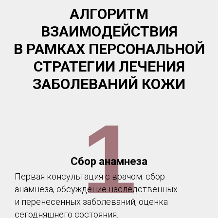
АЛГОРИТМ
ВЗАИМОДЕЙСТВИЯ
В РАМКАХ ПЕРСОНАЛЬНОЙ
СТРАТЕГИИ ЛЕЧЕНИЯ
Политика конфиденциальности
Согласие на обработку персональных данных
ЗАБОЛЕВАНИЙ КОЖИ
КЛИНИКА ИДЕАЛЕ
О клинике
1
Прайс
Отзывы
Специалисты
Контакты
Сбор анамнеза
Первая консультация с врачом: сбор
ПРОГРАММЫ
анамнеза, обсуждение наследственных
Укрепление иммунитета
и перенесенных заболеваний, оценка
Управлением стрессом
сегодняшнего состояния.