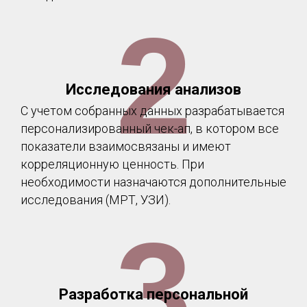
Интимная пластика
2
Подготовка к беременности
Мужское здоровье
Молодое лицо
Исследования анализов
Интенсивный детокс
С учетом собранных данных разрабатывается
Восстановление за 3 месяца
персонализированный чек-ап, в котором все
Восстановление за 6 месяцев
показатели взаимосвязаны и имеют
корреляционную ценность. При
ДОПОЛНИТЕЛЬНО
необходимости назначаются дополнительные
Красота
исследования (МРТ, УЗИ).
Тело
3
Блог
Вопрос-ответ
+7 (382) 290-89-88
Разработка персональной