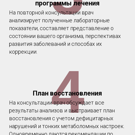
+7 (952) 897-98-80
программы лечения
ideale70@yandex.ru
На повторной консультации врач
г. Томск, пр. Ленина, 110
анализирует полученные лабораторные
Время работы:
показатели, составляет представление о
пн-сб - с 9.00 до 21.00
состоянии вашего организма, перспективах
вс - выходной день
развития заболеваний и способах их
коррекции.
4
ООО "ИДЕАЛЕ"
ИНН 7017327367
ОГРН 1137017006455
Лицензия №ЛО-70-01-001662 от 24 сентября 2015 год
План восстановления
На консультации врач обсуждает все
результаты анализов и выстраивает план
восстановления с учетом дефицитарных
нарушений и тонких метаболомных настроек.
Одновременно даются рекомендации по